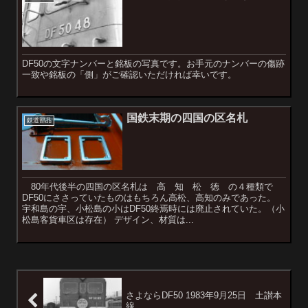
DF50の文字ナンバーと銘板の写真です。お手元のナンバーの傷跡
一致や銘板の「側」がご確認いただければ幸いです。
国鉄末期の四国の区名札
鉄道部品
80年代後半の四国の区名札は 高 知 松 徳 の４種類で
DF50にささっていたものはもちろん高松、高知のみであった。
宇和島の宇、小松島の小はDF50終焉時には廃止されていた。（小
松島客貨車区は存在） デザイン、材質は...
さよならDF50 1983年9月25日 土讃本
線