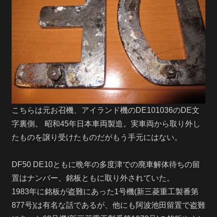
こちらは元お召機、アイランド機のDE101036のDE文
字裏側。 昭和45年日本車両製造。実車両から取り外し
たものを譲り受けたものだがもう手元にはない。
DF50 DE10ともに晩年の多度津での廃車解体待ちの留
置はナンバー、銘板ともに取り外されていた。
1983年に銘板が盗難にあった1号機(新三菱重工製番第
877号)は有名な話であるが、他にも阿波池田留置で盗難