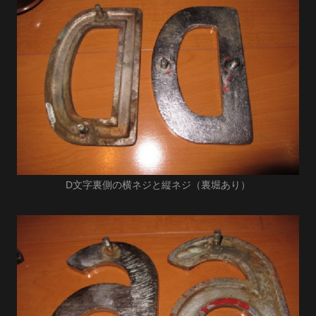
D文字裏側の横ネジと縦ネジ（裏堀あり）