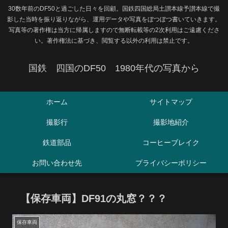
30数年前のDF50と過ごした日々を回顧。国鉄四国総局土讃本線予讃本線で撮
影した当時を振り返りながら、運用データや写真をぼつぼつ書いていきます。
写真等の著作権は当方に帰属しますので無断転載等の2次利用はご遠慮くださ
い。著作権法に基づき、閲覧する以外の利用は禁止です。
国鉄 四国のDF50 1980年代の写真から
ホーム
サイトマップ
撮影行
撮影地紹介
鉄道部品
コーヒーブレイク
お問い合わせ先
プライバシーポリシー
【保存車両】DF91の丸窓？？？
保存車両