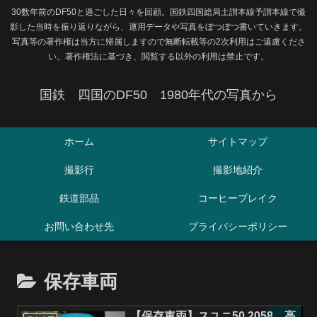
30数年前のDF50と過ごした日々を回顧。国鉄四国総局土讃本線予讃本線で撮
影した当時を振り返りながら、運用データや写真をぼつぼつ書いていきます。
写真等の著作権は当方に帰属しますので無断転載等の2次利用はご遠慮くださ
い。著作権法に基づき、閲覧する以外の利用は禁止です。
国鉄 四国のDF50 1980年代の写真から
ホーム
サイトマップ
撮影行
撮影地紹介
鉄道部品
コーヒーブレイク
お問い合わせ先
プライバシーポリシー
保存車両
【保存車両】スユニ50 2058 高